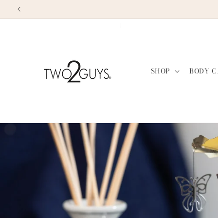
Pular
para o
conteúdo
SHOP
BODY C