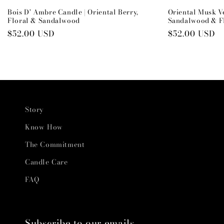
Bois D' Ambre Candle | Oriental Berry,
Oriental Musk V
Floral & Sandalwood
Sandalwood & F
Preço
$52.00 USD
Preço
$52.00 USD
normal
normal
Story
Know How
The Commitment
Candle Care
FAQ
Subscribe to our emails