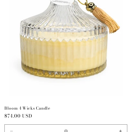
Bloom 4 Wicks Candle
Preço
$74.00 USD
normal