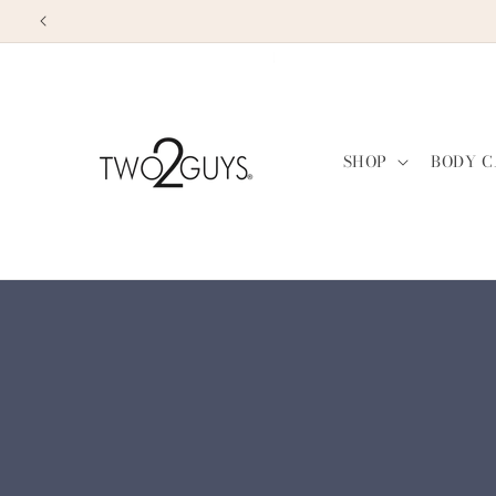
Pular
para o
conteúdo
SHOP
BODY C