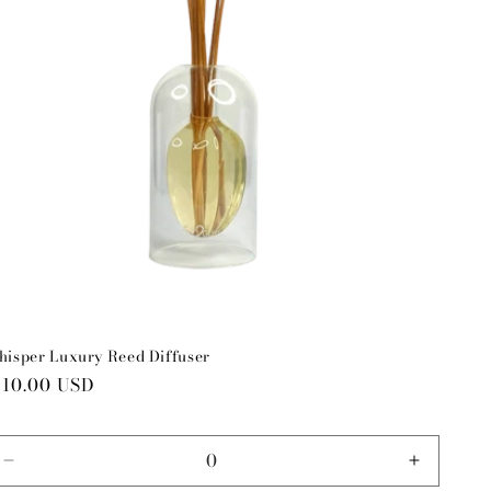
isper Luxury Reed Diffuser
reço
110.00 USD
ormal
tar
Diminuir
Aumenta