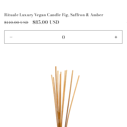
Rituale Luxury Vegan Candle Fig, Saffron & Amber
Preço
Preço
$85.00 USD
$110.00 USD
normal
promocional
Diminuir
Aume
a
a
quantidade
quan
de
de
Default
Defa
Title
Title