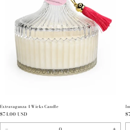
Extravaganza 4 Wicks Candle
Im
Preço
$74.00 USD
P
$
normal
n