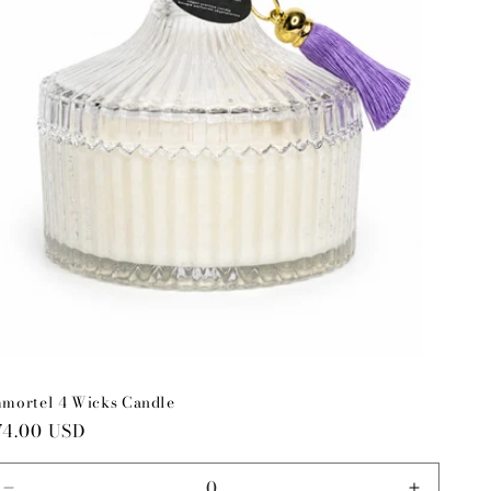
mortel 4 Wicks Candle
reço
74.00 USD
ormal