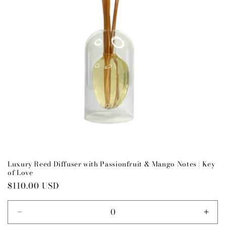
Luxury Reed Diffuser with Passionfruit & Mango Notes | Key
of Love
Preço
$110.00 USD
normal
Diminuir
Aume