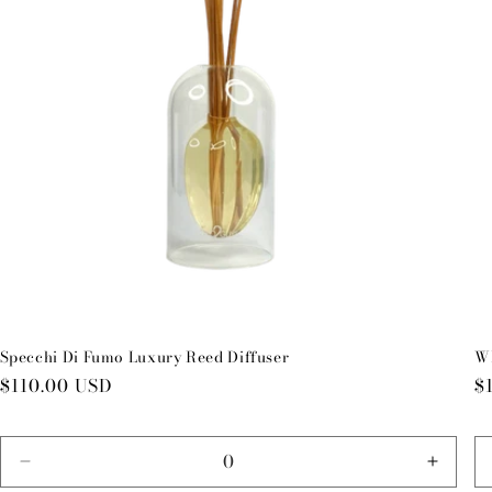
Specchi Di Fumo Luxury Reed Diffuser
Wh
Preço
$110.00 USD
P
$
normal
n
ntar
Diminuir
Aumen