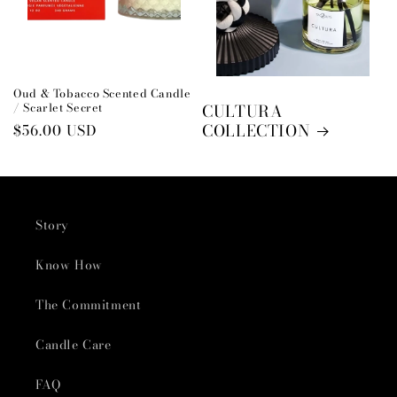
Oud & Tobacco Scented Candle
/ Scarlet Secret
CULTURA
COLLECTION
Preço
$56.00 USD
normal
Story
Know How
The Commitment
Candle Care
FAQ