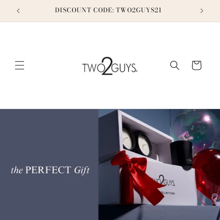
Pular
para o
DISCOUNT CODE: TWO2GUYS21
TH
conteúdo
Carrinho