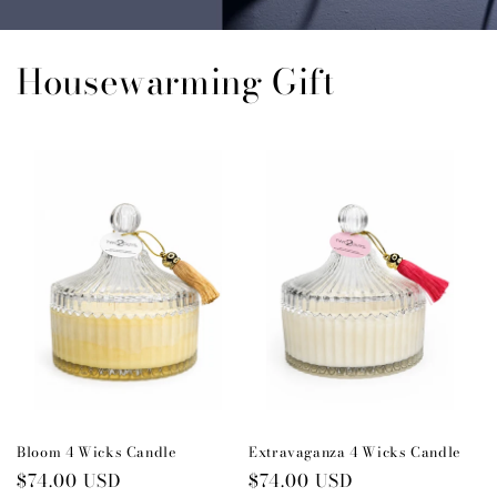
Housewarming Gift
Bloom 4 Wicks Candle
Extravaganza 4 Wicks Candle
Preço
$74.00 USD
Preço
$74.00 USD