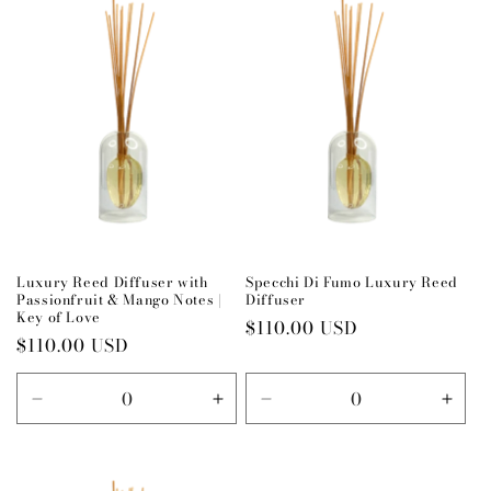
Default
Default
Default
Defau
Title
Title
Title
Title
Luxury Reed Diffuser with
Specchi Di Fumo Luxury Reed
Passionfruit & Mango Notes |
Diffuser
Key of Love
Preço
$110.00 USD
Preço
$110.00 USD
normal
normal
Diminuir
Aumentar
Diminuir
Aume
a
a
a
a
quantidade
quantidade
quantidade
quan
de
de
de
de